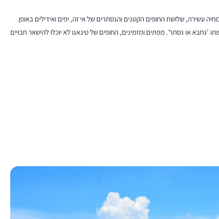
ם בצמחיה עשירה, שלושת החופים הקטנים והנסתרים של אי זה, יפים ואידילים באופן
 אשר בשפת טאגלוג משמעותו 'נחבא או נסתר'. מפתים ומזמינים, החופים של טינאגו לא יוכלו להישאר חבויים