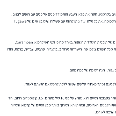
יים בקרמואן. חקרו את פלאי הטבע והתמודד פנים אל פנים עם חופים לבנים ,
המים הצלולים של האי קטנהוואן. ולפתור את המסתורין של הלגונה הקסומה. את כל אלה ועוד ניתן לחוות עם פעילות שייט בין איים של Tugawe
הזדמנות מעולה להכיר מקרוב גם את הלוקשיין בו התבצעו הצילומים של תוכניות הישרדות השונות באחד מחופי חצי האי קרמואן Caramoan,
ת מכל העולם צולמו פה: הישרדות ארה"ב, בולגריה, סרביה, שבדיה, צרפת, הודו
תפעלות, הנה רשימה של כמה מהם:
כולל אגם נסתר מאחורי סלעים ששווה ללכת לחפש אם הגעתם לאזור.
האי Lahuy. צורתו המוזרה מזכירה עצם של כלב. זהו האי הגדול ביותר בקבוצת האיים והוא נפרש על פני 10 קילומטרים ו 3.5 קילומטרים רוחב. יחד
י למדי מיתר האיים שב Camarines Sur. בזכות חופיו הלבנים והארוכים, ובהיותו האי הארוך ביותר מבין האיים של קרמואן והאזור
 שרצה לאורכו.