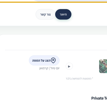
תיאור
צור קשר
›
הצג על המפה
▶
יום טיול | קרמואן
* התמונות להמחשה בלבד