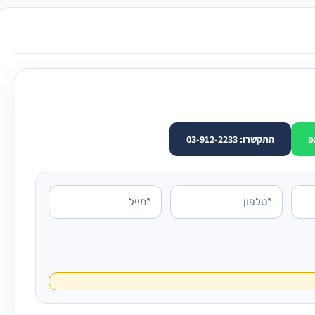
פ
התקשרו: 03-912-2233