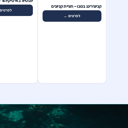
יום טיול באי סיקיהור 
1 ימים
קניונירינג בסבו – חציית קניונים
לפרטים
לפרטים ←