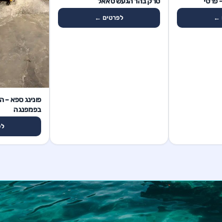
– פרטי
טרק בהר הגעש טאאל
 ←
לפרטים ←
יום טיול
פונינג ספא – ה
בפמפנגה
לפ