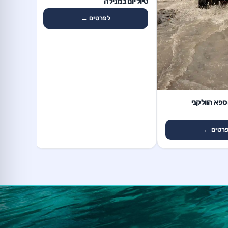
טיול יום במנילה
לפרטים ←
ספא הוולקני
רטים ←