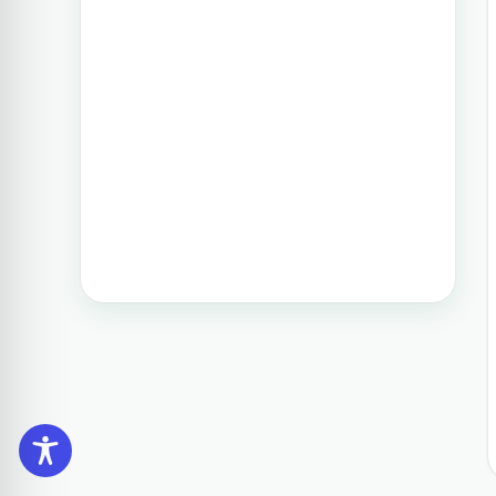
וגם את הדרום. חבילה זו היא רק אחת
תכנון טיול בפיליפינים 14 ימים
מעשרות טיולים שטוריסמו פיליפינו
מפעילה בפיליפינים.
טיול בפיליפינים - 14 ימים ו-13 לילות -
מפלי פגסנחאן, אל-נידו, בורקאי המלצת
מסלול
תכנון טיול בפיליפינים 15 ימים
טיול בפיליפינים הכולל את האתרים
המפורסמים והפופולאריים של מדינת
האיים הקסומה. טיול העובר במספר
פרובינציות ואתרים מיוחדים וכולל את
״הפלא השביעי של הטבע״ והאתר
המכונה ״הפלא השמיני של העולם״