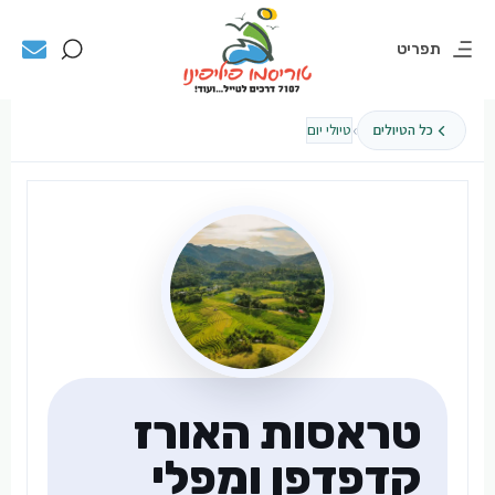
תפריט
›
כל הטיולים
טיולי יום
טראסות האורז
קדפדפן ומפלי