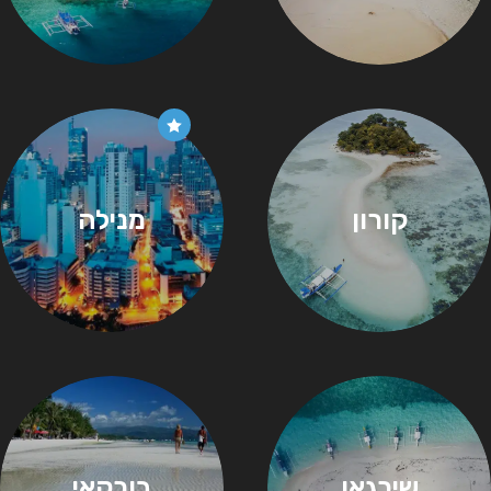
קורון
מנילה
שירגאו
בורקאי