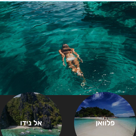
פלוואן
אל נידו