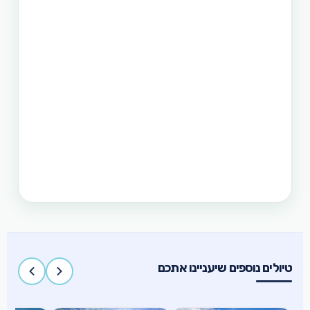
לראות את הצפון הרחוק של הפיליפינים, את מרכזה
וגם את הדרום. חבילה זו היא רק אחת מעשרות טיולים
שטוריסמו פיליפינו מפעילה בפיליפינים.
תכנון טיול בפיליפינים 14 ימים
טיול בפיליפינים - 14 ימים ו-13 לילות - מפלי פגסנחאן,
אל-נידו, בורקאי המלצת מסלול
תכנון טיול בפיליפינים 15 ימים
טיול בפיליפינים הכולל את האתרים המפורסמים
והפופולאריים של מדינת האיים הקסומה. טיול העובר
במספר פרובינציות ואתרים מיוחדים וכולל את ״הפלא
השביעי של הטבע״ והאתר המכונה ״הפלא השמיני של
העולם״
טיולים נוספים שיעניינו אתכם