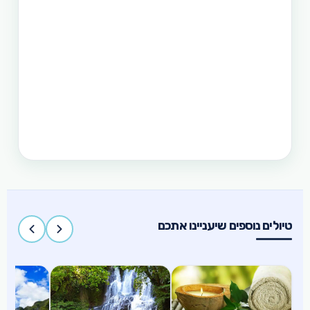
תכנון טיול בפיליפינים 14 ימים
טיול בפיליפינים - 14 ימים ו-13 לילות - מפלי פגסנחאן,
אל-נידו, בורקאי המלצת מסלול
תכנון טיול בפיליפינים 15 ימים
טיול בפיליפינים הכולל את האתרים המפורסמים
והפופולאריים של מדינת האיים הקסומה. טיול העובר
במספר פרובינציות ואתרים מיוחדים וכולל את ״הפלא
השביעי של הטבע״ והאתר המכונה ״הפלא השמיני של
העולם״
טיולים נוספים שיעניינו אתכם