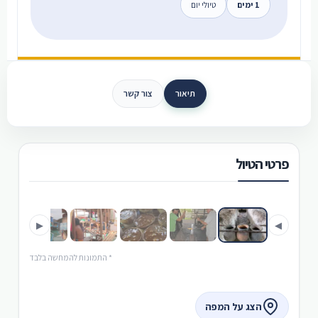
1 ימים
טיולי יום
תיאור
צור קשר
פרטי הטיול
›
‹
▶
◀
* התמונות להמחשה בלבד
הצג על המפה