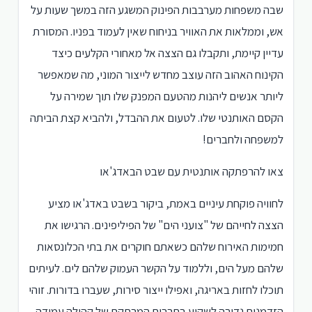
שבה משפחות מערבבות הפינוק המשגע הזה במשך שעות על
אש, וממלאות את האוויר בניחוח שאין לעמוד בפניו. המסורת
עדיין קיימת, ותקבלו גם הצצה אל מאחורי הקלעים כיצד
הקינוח האהוב הזה עוצב מחדש לייצור המוני, מה שמאפשר
ליותר אנשים ליהנות מהטעם המפנק שלו תוך שמירה על
הקסם האותנטי שלו. לטעום את ההבדל, ולהביא קצת הביתה
למשפחה ולחברים!
צאו להרפתקה אותנטית עם שבט הבאדג'או
לחוויה פוקחת עיניים באמת, ביקור בשבט באדג'או מציע
הצצה לחייהם של "צועני הים" של הפיליפינים. הרגישו את
חמימות האירוח שלהם כשאתם חוקרים את בתי הכלונסאות
שלהם מעל הים, וללמוד על הקשר העמוק שלהם לים. לעיתים
תוכלו לחזות באריגה, ואפילו ייצור סירות, שעברו בדורות. זוהי
הזדמנות נדירה לשקוע בתרבות המרתקת של קהילה עמידה