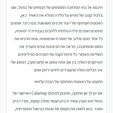
היכנסו אל בתי המלאכה התוססים של הנפחים של בוהול, שם
צלצול קצוב של פטיש על פלדה ממלא את האוויר. כאן,
האמנות העתיקה של ייצור סכינים משגשגת. צפו כיצד אומנים
מיומנים הופכים פלדה גולמית ללהבים בעבודת יד יפהפיה,
כל אחד מהם שילוב של מסורת ושימושיות. אתה תרגיש את
החום מהמחצבה, תראה את הניצוצות עפים ותעריך את
השליטה מאחורי כל פיתול וקצה של הסכינים הפיליפינים
האייקונים האלה. בין אם אתה אספן או סתם סקרן, המסע של
איך הכלים האלה מתעוררים לחיים ירתק אותך.
התענגו על האמנות המתוקה של הכנת קלמאי
אם יש לך שן מתוקה, תתכונן לפינוק! Calamay האייקוני של
בוהול הוא מעדן עשיר ודביק העשוי מחלב קוקוס, אורז דביק
וסוכר. בואו לחוות את הקסם של שיטת הבישול המסורתית,