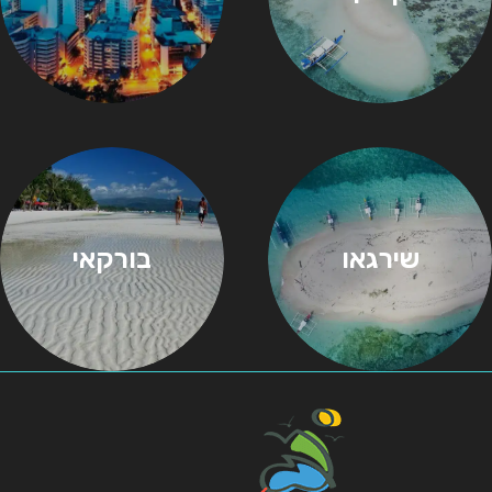
שירגאו
בורקאי