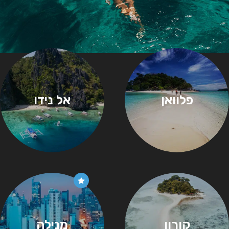
פלוואן
אל נידו
קורון
מנילה