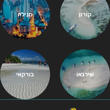
קורון
מנילה
שירגאו
בורקאי