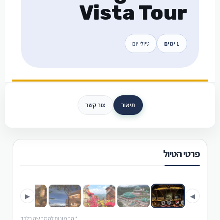
Vista Tour
1 ימים
טיולי יום
תיאור
צור קשר
פרטי הטיול
›
‹
▶
◀
* התמונות להמחשה בלבד