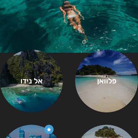
פלוואן
אל נידו