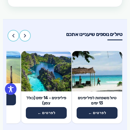
השביעי של הטבע״ והאתר המכונה ״הפלא השמיני של
העולם״
טיולים נוספים שיעניינו אתכם
12 ימים
פיליפינים –
13 ימים
14 ימים
טיול משפחות לפיליפינים
פיליפינים – 14 ימים (כולל
לפ
13 ימים
צפון)
לפרטים ←
לפרטים ←