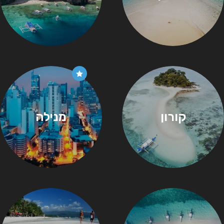
קורון
מנילה