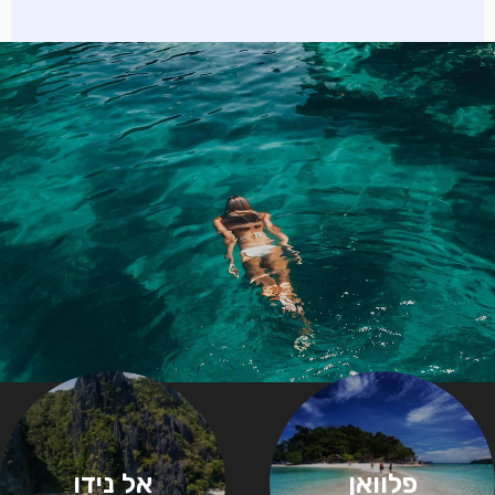
פלוואן
אל נידו