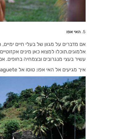
האי אפו
אלמוגים.תוכלו למצוא כאן מינים אקזוטיים 
עשיר בעצי מנגרובים ובצמחיה בחופים. א
איך מגיעים אל האי אפו: טוסו אל Dumaguete ולאחר מכן סעו בג'יפ אל Matalapay וממנה בשייט אל האי.