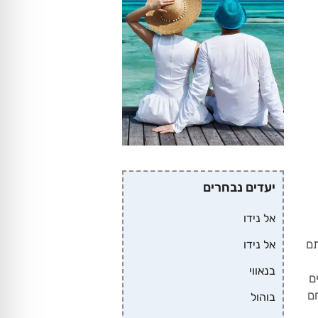
יעדים נבחרים
אל נידו
תם
אל נידו
בנאווי
ם
ם
בוהול