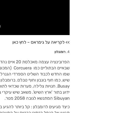
>> לקריאה על גימראס – לחץ כאן
רומבלון
הפרובינציה ע
שמו החדש לכבוד השליט הספרדי הגנרל ח
שיש, כמו חוף בונבון וחוף טבלס. ברומבלו
Busay. חנויות צלילה, מערות שכדאי ל
ידוע בתור 'ארץ השיש'. משאב שיש עיקרי ב
Sibuyan המתנשא לגובה 2058 מטר.
כיצד מגיעים לרומבלון : קל ביותר להגיע
תגיעו אל הנמל הזמינו כרטיס על המעבורת