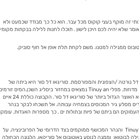
ותי זה מוקף בעצי קוקוס מכל עבר. הוא כל כך מבודד שכמעט ולא
 אומר שלא יהיה לכם היכן לישון . תוכלו לחנות ללילה בבקתות מקומיו
וטובוס ממנילה למטנו. משם לקחת תלת אופן אל חוף סוביק.
 דל נורטה /הצפונית והמפורסמת. סוריגאו דל סור היא ביתה של
הלגונה הכחולה , בית הגידול של אינספור מדוזות. מפלי Tinuy an נמצאים במחזור ביסליג השכן.המים זורמי
בגובה 5 מטרים. קבוצת האיים בריטניה היא האוצר הגדול ביותר של סוריגאו דל סור. הקבוצה כוללת 24 איים
אחרים מסלע גיר המכוסים בצמחיה עבותה. אל תשכחו לבקר בנהר
ר הכחולים והעמוקים הם ביתם של פיות ובתולות ים , כך מספרות האגדות. עומקו
כיצד מגיעים אל סוריגאו דל סור: מפלי Tinuy an והנהר המכושף ממוקמים בצד הדרומי של הפרובינציה. על
ה לבוטואן וממנה לנוסע באוטובוס אל סוריקאו. הלגונה הכחולה