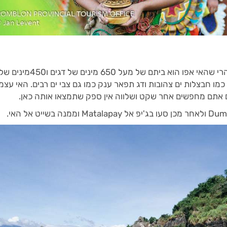
אם מדברים על מגוון של בעלי חיים ימיים, הרי שהאי אפו הוא ביתם של מעל 650 מינים של דגים ו450מינים
כמו חבצלות ים צהובות ודג תפאר ענק כמו גם צבי ים רבים. האי עצמו
ם אתם מחפשים אחר שקט ושלווה אין ספק שתמצאו אותה כאן.