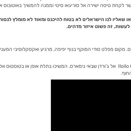
ר לקחת טיסה ישירה אל סוריגאו סיטי וממנה להמשיך באוטובוס א
ו שאליו לנו הישראלים לא בטוח להיכנס ומאוד לא מומלץ לנסות
 לעשות, זה פשוט איזור מדהים.
רס. מקום מפלט סודי המוקף בנוף יפיפה, מרגיע ואקסקלוסיבי המעני
איך מגיעים אל טטלונג פולו: שוטו מ Iloilo Ortiz אל ג'ורדן שבאי גימארס. המשיכו בתלת אופן או בטוסטוס אל