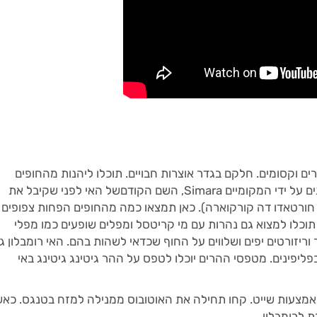
צמה מאכלסת 20 איים נהדרים וקסומים. חלקם בגדר אוצרות חבויים. תוכלו ליהנות מהחופים
שבאיים הבתוליים כמו Corcuera (המכונים על ידי המקומיים Simara, השם הקודםשל האי לפני שקיבל את
ורטאדו דה קורקוארה). כאן תמצאו כמה מהחופים הפחות צפופים
ן תוכלו למצוא גם נהרות עם מי קריטסל ומפלים שופעים כמו מפלי
תור וריזורטים יפים ושלווים על החוף שכדאי לשהות בהם. האי רומבלון ג
פליפינים. מטפסי ההרים יוכלו לטפס על ההר גיטינג גיטינג באי
 באמצעות שייט. קחו תחילה את האוטובוס ממנילה למזח בטנגס. כא
 לרומבלון.