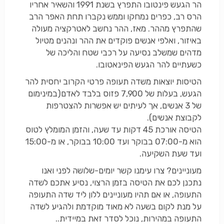
הר הגעש פינטובו התפרץ בשנת 1991 והשאיר אחריו
הרס רב, כפרים נמחקו וממש נקברו תחת האפר הרב
שהתפרץ מההר. מאז, ההר נחשב לאטרקציה מעולה
באיזור, ואלפי אנשים פוקדים את ההר ונהנים מטיול
מדהים שמשלב נסיעה על רכבי שטח והליכה של
כשעתיים להר הגעש הפינאטובו.
הטיסות יוצאות משדה תעופה פרטי הקרוב יחסית להר
הגעש, בעלות של 7,900 פזוס בלבד לאדם(במינימום
של 3 אנשים, אך לעיתים יש אפשרות להצטרפות
לקבוצת אנשים).
הטיסה אורכת 45 דקות עד שעה, והזמן המומלץ לטוס
הוא מ-07:00 בבוקר ועד 10:00 בבוקר, או מ-15:00
ועד שעת השקיעה.
מעוניינים? צרו עימנו קשר יומים-שלושה לפני ואנו
נתכנן לכם את הטיסה בזמן הרצוי, נסיע אתכם לשדה
התעופה, או אם תהיו מעוניינים ללון ליד שדה התעופה
על מנת לקום בשעה לא מאוד מוקדמת ולהגיע לשדה
התעופה במהירות, נוכל לסדר זאת במיידית..