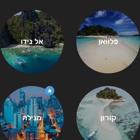
פלוואן
אל נידו
קורון
מנילה