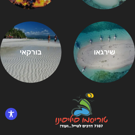
שירגאו
בורקאי