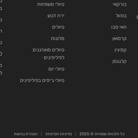
ט
בורקאי
טיולי משפחות
ב
בוהול
ירח דבש
ט
האי סבו
טיולים
ה
קרמואן
מלונות
ט
קמיגין
טיולים מאורגנים
10 בתי נ
לפיליפינים
קלנגמן
מ
טיולי יום
ל
טיולי ג׳יפים בפיליפינים
כל הזכויות שמורות © 2025
|
מדיניות הפרטיות
|
הצהרת נגישות