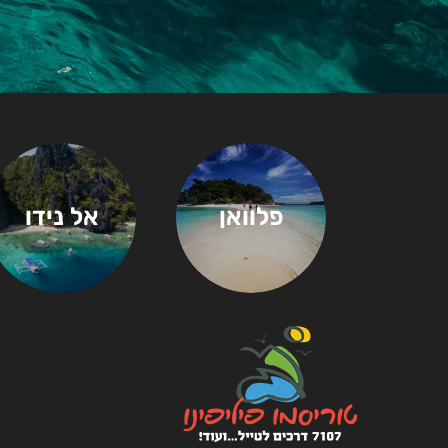
פלוואן
אל נידו