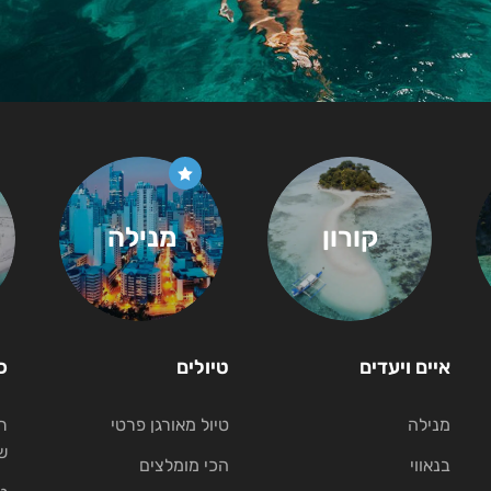
קורון
מנילה
איים ויעדים
טיולים
כ
מנילה
טיול מאורגן פרטי
ת
ש
בנאווי
הכי מומלצים