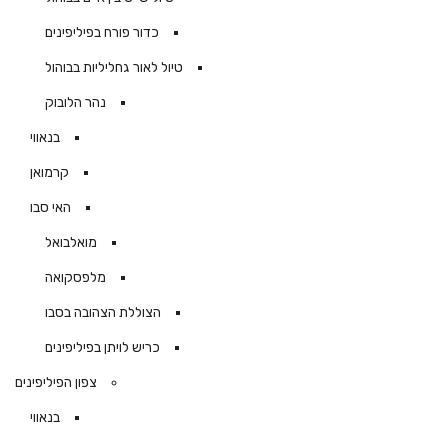
כדור פורח בפיליפינים
טיול לאור גחליליות בבוהול
נהר הלובוק
בנאווי
קרמואן
האי סבו
מואלבואל
מלפסקואה
הצוללת הצהובה בסבו
כריש לויתן בפיליפינים
צפון הפיליפינים
בנאווי