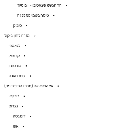
הר הגעש פינאטובו – יום טיול
טיסה בשמי פמפנגה
סוביק
מזרח לוזון וביקול
לגאספי
קרמואן
סורסוגון
קטנדואנס
איי הויסאיאס (מרכז הפיליפינים)
בורקאי
נגרוס
דומגטה
אפו