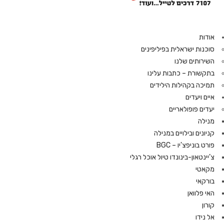
אודות
סוכנות ישראלית בפיליפינים
השירותים שלנו
בתקשורת – כתבות עלינו
תמיכה בקהילות הילידים
איים ויעדים
יעדים פופולאריים
מנילה
קניונים ובילויים במנילה
פורט בוניפצ'יו – BGC
צ’יינטאון-בינונדו טיול אוכל רגלי
מקאטי
בורקאי
האי פלוואן
קורון
אל נידו