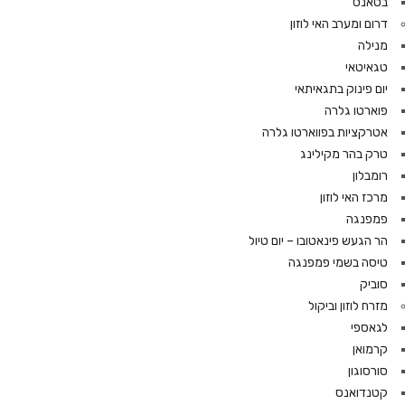
בטאנס
דרום ומערב האי לוזון
מנילה
טגאיטאי
יום פינוק בתגאיתאי
פוארטו גלרה
אטרקציות בפווארטו גלרה
טרק בהר מקילינג
רומבלון
מרכז האי לוזון
פמפנגה
הר הגעש פינאטובו – יום טיול
טיסה בשמי פמפנגה
סוביק
מזרח לוזון וביקול
לגאספי
קרמואן
סורסוגון
קטנדואנס