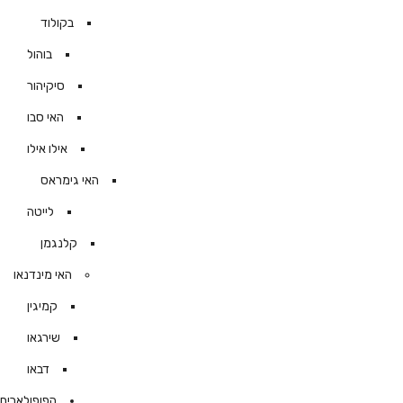
בקולוד
בוהול
סיקיהור
האי סבו
אילו אילו
האי גימראס
לייטה
קלנגמן
האי מינדנאו
קמיגין
שירגאו
דבאו
הפופולארים