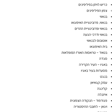
כריש לויתן בפיליפינים
צפון הפיליפינים
בנאווי
בנאווי, פרובינציית האיפוגאו
בנאווי ופרובינציית ההרים
בנאווי ודרכי הגעה
אוטובוס לבנאווי
בית האיפוגאו
בטאד – טראסות האורז המופלאות
סגדה
באגיו – העיר הקרירה
מסעדות בעיר באגיו
בנגט
עמק קגאיאן
קלינגה
איזבלה
פגודפוד – הנקודה הצפונית
ויגאן – לחובבי ההיסטוריה