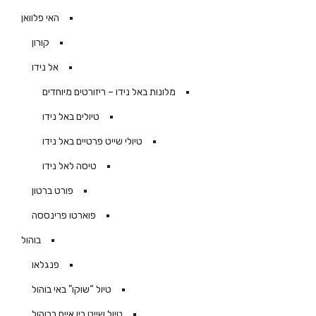
האי פלוואן
קורון
אל נידו
מלונות באל נידו – ריזורטים מיוחדים
טיולים באל נידו
טיולי שייט פרטיים באל נידו
טיסה לאל נידו
פורט ברטון
פוארטו פרינססה
בוהול
פנגלאו
טיול “שוקו” באי בוהול
טיול שייט בין איים בבוהול