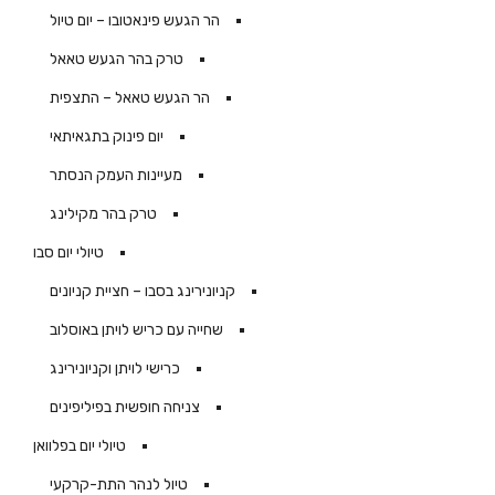
הר הגעש פינאטובו – יום טיול
טרק בהר הגעש טאאל
הר הגעש טאאל – התצפית
יום פינוק בתגאיתאי
מעיינות העמק הנסתר
טרק בהר מקילינג
טיולי יום סבו
קניונירינג בסבו – חציית קניונים
שחייה עם כריש לויתן באוסלוב
כרישי לויתן וקניונירינג
צניחה חופשית בפיליפינים
טיולי יום בפלוואן
טיול לנהר התת-קרקעי