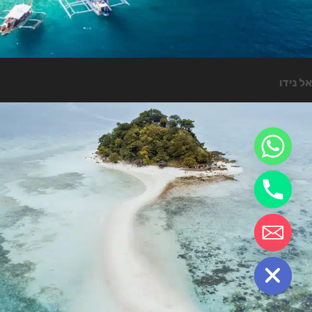
אל נידו
chaty
Hide