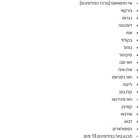
איי הויסאיאס (מרכז הפיליפינים)
בורקאי
נגרוס
דומגטה
אפו
בקולוד
בוהול
סיקיהור
האי סבו
אילו אילו
האי גימראס
לייטה
קלנגמן
האי מינדנאו
קמיגין
שירגאו
דבאו
הפופולארים
תכנון טיול בפיליפינים 13 ימים