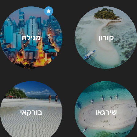
קורון
מנילה
שירגאו
בורקאי