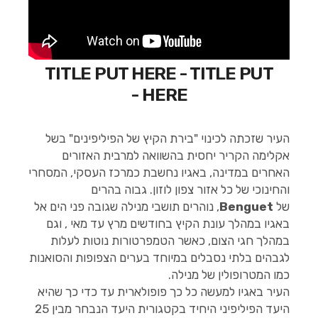
TITLE PUT HERE - TITLE PUT
HERE -
העיר שזכתה לכינוי "בירת הקיץ של הפיליפינים" בשל
אקלימה הקריר יחסית בהשוואה למרבית האזורים
האחרים במדינה, באגיו נחשבת כמרכז העסקי, המסחרי
והחינוכי של כל אזור צפון לוזון. גבוה בהרים
של
Benguet
, נוהרים תושבי מנילה שגובה פני הים אל
באגיו במהלך עונת הקיץ בחודשים מרץ עד מאי , וגם
במהלך חגי הצום, כאשר הטמפרטורות נוטות לעלות
לגבהים בלתי נסבלים במיוחד בערים הצפופות והסואנות
כמו המטרופולין של מנילה.
העיר באגיו למעשה כל כך פופולארית עד כדי כך שהיא
היעד הפיליפיני היחיד בקטגורית היעד הנבחר מבין 25