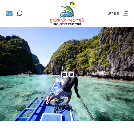
תפריט
סבו