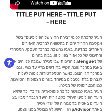
TITLE PUT HERE - TITLE PUT
HERE -
העיר שזכתה לכינוי "בירת הקיץ של הפיליפינים" בשל
אקלימה הקריר יחסית בהשוואה למרבית האזורים
האחרים במדינה, באגיו נחשבת כמרכז העסקי, המסחרי
והחינוכי של כל אזור צפון לוזון. גבוה בהרים
של
Benguet
, נוהרים תושבי מנילה שגובה פני הים אל
באגיו במהלך עונת הקיץ בחודשים מרץ עד מאי , וגם
במהלך חגי הצום, כאשר הטמפרטורות נוטות לעלות
לגבהים בלתי נסבלים במיוחד בערים הצפופות והסואנות
כמו המטרופולין של מנילה.
העיר באגיו למעשה כל כך פופולארית עד כדי כך שהיא
היעד הפיליפיני היחיד בקטגורית היעד הנבחר מבין 25
היעדים באסיה בקטגוריה של יעדי אסיה
באתר
TripAdvisor
, הישג לא מבוטל בפני עצמו.