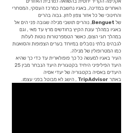
אקלימה הקריר יחסית בהשוואה למרבית האזורים
האחרים במדינה, באגיו נחשבת כמרכז העסקי, המסחרי
והחינוכי של כל אזור צפון לוזון. גבוה בהרים
של
Benguet
, נוהרים תושבי מנילה שגובה פני הים אל
באגיו במהלך עונת הקיץ בחודשים מרץ עד מאי , וגם
במהלך חגי הצום, כאשר הטמפרטורות נוטות לעלות
לגבהים בלתי נסבלים במיוחד בערים הצפופות והסואנות
כמו המטרופולין של מנילה.
העיר באגיו למעשה כל כך פופולארית עד כדי כך שהיא
היעד הפיליפיני היחיד בקטגורית היעד הנבחר מבין 25
היעדים באסיה בקטגוריה של יעדי אסיה
באתר
TripAdvisor
, הישג לא מבוטל בפני עצמו.