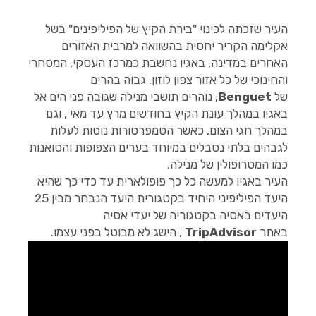
העיר שזכתה לכינוי "בירת הקיץ של הפיליפינים" בשל
אקלימה הקריר יחסית בהשוואה למרבית האזורים
האחרים במדינה, באגיו נחשבת כמרכז העסקי, המסחרי
והחינוכי של כל אזור צפון לוזון. גבוה בהרים
של
Benguet
, נוהרים תושבי מנילה שגובה פני הים אל
באגיו במהלך עונת הקיץ בחודשים מרץ עד מאי , וגם
במהלך חגי הצום, כאשר הטמפרטורות נוטות לעלות
לגבהים בלתי נסבלים במיוחד בערים הצפופות והסואנות
כמו המטרופולין של מנילה.
העיר באגיו למעשה כל כך פופולארית עד כדי כך שהיא
היעד הפיליפיני היחיד בקטגורית היעד הנבחר מבין 25
היעדים באסיה בקטגוריה של יעדי אסיה
באתר
TripAdvisor
, הישג לא מבוטל בפני עצמו.