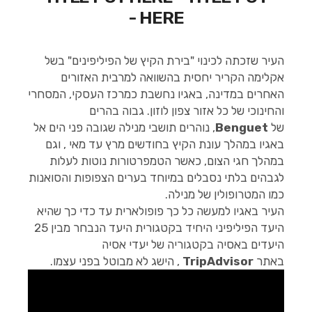
HERE -
העיר שזכתה לכינוי "בירת הקיץ של הפיליפינים" בשל
אקלימה הקריר יחסית בהשוואה למרבית האזורים
האחרים במדינה, באגיו נחשבת כמרכז העסקי, המסחרי
והחינוכי של כל אזור צפון לוזון. גבוה בהרים
של
Benguet
, נוהרים תושבי מנילה שגובה פני הים אל
באגיו במהלך עונת הקיץ בחודשים מרץ עד מאי , וגם
במהלך חגי הצום, כאשר הטמפרטורות נוטות לעלות
לגבהים בלתי נסבלים במיוחד בערים הצפופות והסואנות
כמו המטרופולין של מנילה.
העיר באגיו למעשה כל כך פופולארית עד כדי כך שהיא
היעד הפיליפיני היחיד בקטגורית היעד הנבחר מבין 25
היעדים באסיה בקטגוריה של יעדי אסיה
באתר
TripAdvisor
, הישג לא מבוטל בפני עצמו.