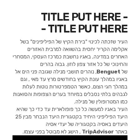
TITLE PUT HERE -
TITLE PUT HERE -
העיר שזכתה לכינוי "בירת הקיץ של הפיליפינים" בשל
אקלימה הקריר יחסית בהשוואה למרבית האזורים
האחרים במדינה, באגיו נחשבת כמרכז העסקי, המסחרי
והחינוכי של כל אזור צפון לוזון. גבוה בהרים
של
Benguet
, נוהרים תושבי מנילה שגובה פני הים אל
באגיו במהלך עונת הקיץ בחודשים מרץ עד מאי , וגם
במהלך חגי הצום, כאשר הטמפרטורות נוטות לעלות
לגבהים בלתי נסבלים במיוחד בערים הצפופות והסואנות
כמו המטרופולין של מנילה.
העיר באגיו למעשה כל כך פופולארית עד כדי כך שהיא
היעד הפיליפיני היחיד בקטגורית היעד הנבחר מבין 25
היעדים באסיה בקטגוריה של יעדי אסיה
באתר
TripAdvisor
, הישג לא מבוטל בפני עצמו.