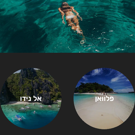
פלוואן
אל נידו