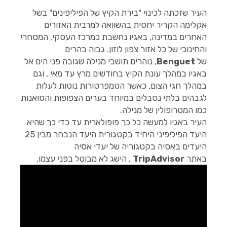
העיר שזכתה לכינוי "בירת הקיץ של הפיליפינים" בשל
אקלימה הקריר יחסית בהשוואה למרבית האזורים
האחרים במדינה, באגיו נחשבת כמרכז העסקי, המסחרי
והחינוכי של כל אזור צפון לוזון. גבוה בהרים
של
Benguet
, נוהרים תושבי מנילה שגובה פני הים אל
באגיו במהלך עונת הקיץ בחודשים מרץ עד מאי , וגם
במהלך חגי הצום, כאשר הטמפרטורות נוטות לעלות
לגבהים בלתי נסבלים במיוחד בערים הצפופות והסואנות
כמו המטרופולין של מנילה.
העיר באגיו למעשה כל כך פופולארית עד כדי כך שהיא
היעד הפיליפיני היחיד בקטגורית היעד הנבחר מבין 25
היעדים באסיה בקטגוריה של יעדי אסיה
באתר
TripAdvisor
, הישג לא מבוטל בפני עצמו.