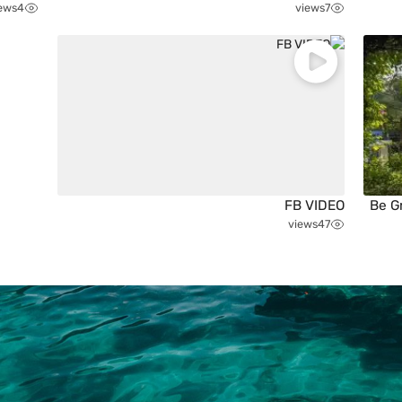
ews
4
views
7
FB VIDEO
views
47