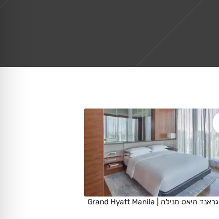
וידאו מגראנד היאט מנילה | Grand Hyatt Manila