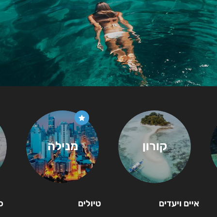
קורון
מנילה
איים ויעדים
טיולים
כ