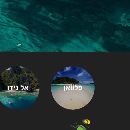
פלוואן
אל נידו