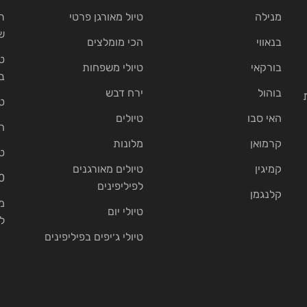
מנילה
טיול מאורגן פרטי
ת
ש
בנאווי
הכי מומלצים
ט
בורקאי
טיולי משפחות
ב
בוהול
ירח דבש
ט
האי סבו
טיולים
ה
קרמואן
מלונות
ט
קמיגין
טיולים מאורגנים
10 בתי נ
לפיליפינים
קלנגמן
מ
טיולי יום
ל
טיולי ג׳יפים בפיליפינים