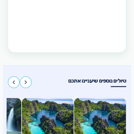
אל-נידו, בורקאי המלצת מסלול
תכנון טיול בפיליפינים 15 ימים
טיול בפיליפינים הכולל את האתרים המפורסמים
והפופולאריים של מדינת האיים הקסומה. טיול העובר
במספר פרובינציות ואתרים מיוחדים וכולל את ״הפלא
השביעי של הטבע״ והאתר המכונה ״הפלא השמיני של
העולם״
טיולים נוספים שיעניינו אתכם