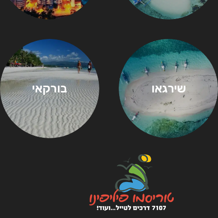
שירגאו
בורקאי