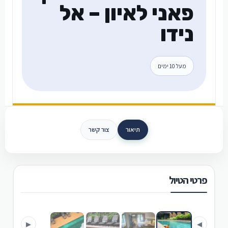
פאני לאיון – אל
נידו
מעל 10 ימים
תיאור
צור קשר
פרטי הטיול
›
‹
▶
◀