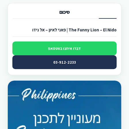
סיכום
The Funny Lion – El Nido | פאני לאיון – אל נידו
דברו איתנו בווטסאפ
03-912-2233