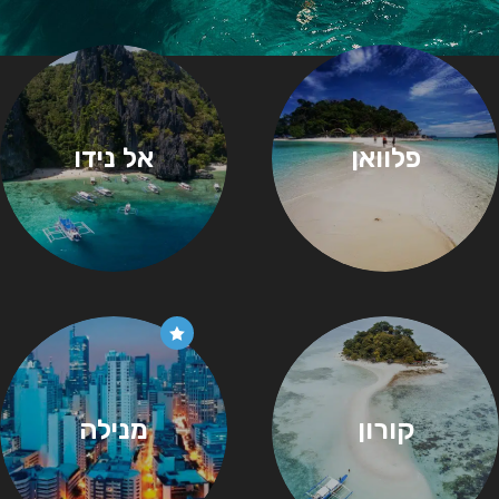
פלוואן
אל נידו
קורון
מנילה