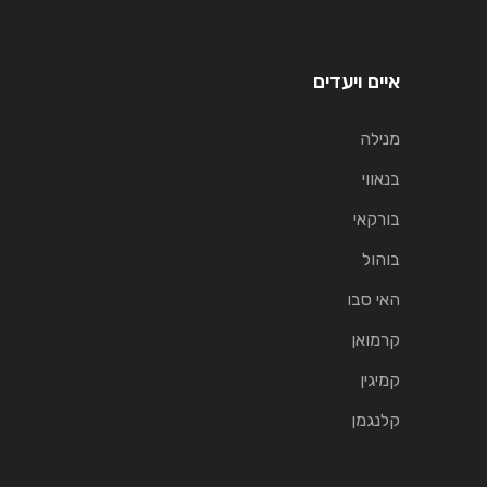
איים ויעדים
מנילה
בנאווי
בורקאי
בוהול
האי סבו
קרמואן
קמיגין
קלנגמן