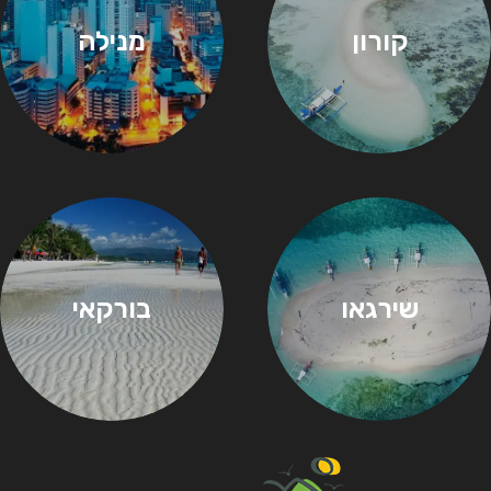
קורון
מנילה
שירגאו
בורקאי