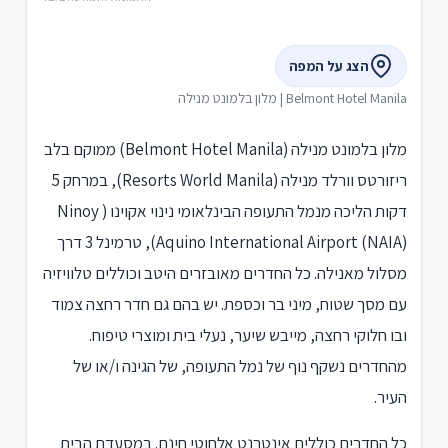
הצג על המפה
Belmont Hotel Manila | מלון בלמונט מנילה
מלון בלמונט מנילה (Belmont Hotel Manila) ממוקם בלב
ריזורטס וורלד מנילה (Resorts World Manila), במרחק 5
דקות הליכה מנמל התעופה הבינלאומי נינוי אקוינו ( Ninoy
Aquino International Airport (NAIA)), טרמינל 3 דרך
מסלול מאנילה. כל החדרים מאובזרים היטב וכוללים טלוויזיה
עם מסך שטוח, מיני בר וכספת. יש בהם גם חדר רחצה צמוד
ובו חלוקי רחצה, מייבש שיער, נעלי בית ומוצרי טיפוח.
מהחדרים נשקף נוף של נמל התעופה, של הגינה ו/או של
העיר.
כל החדרים כוללים אינטרנט אלחוטי חינם. במסעדת הבית