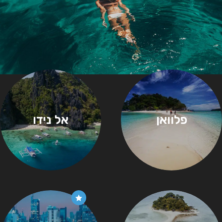
פלוואן
אל נידו