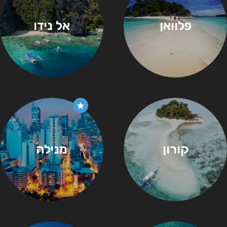
פלוואן
אל נידו
קורון
מנילה