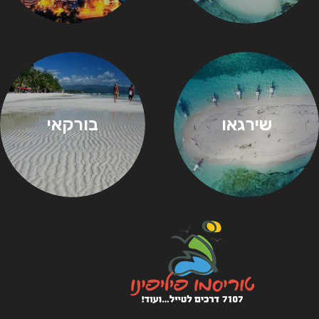
שירגאו
בורקאי