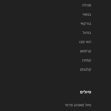
מנילה
בנאווי
בורקאי
בוהול
האי סבו
קרמואן
קמיגין
קלנגמן
טיולים
טיול מאורגן פרטי