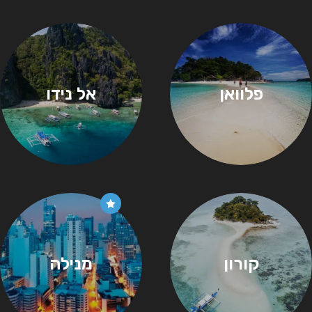
פלוואן
אל נידו
קורון
מנילה